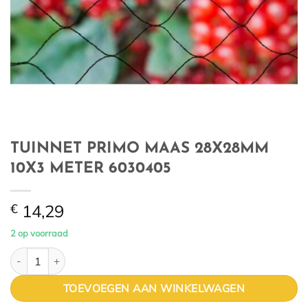
TUINNET PRIMO MAAS 28X28MM
10X3 METER 6030405
€
14,29
2 op voorraad
TUINNET PRIMO MAAS 28X28MM 10X3 METER 6030405 aanta
TOEVOEGEN AAN WINKELWAGEN