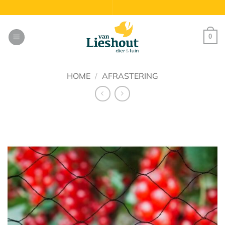
Ga
naar
inhoud
0
HOME
/
AFRASTERING