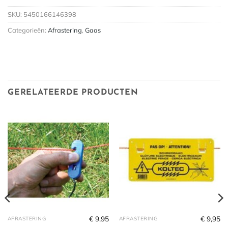
SKU:
5450166146398
Categorieën:
Afrastering
,
Gaas
GERELATEERDE PRODUCTEN
€
9,95
€
9,95
AFRASTERING
AFRASTERING