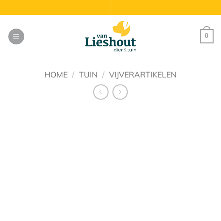
Ga
naar
inhoud
0
HOME
/
TUIN
/
VIJVERARTIKELEN