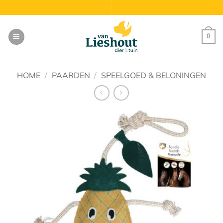
Ga
naar
inhoud
0
HOME
/
PAARDEN
/
SPEELGOED & BELONINGEN