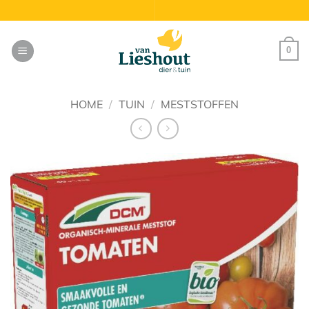
Ga
naar
inhoud
0
HOME
/
TUIN
/
MESTSTOFFEN