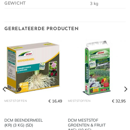
GEWICHT
3 kg
GERELATEERDE PRODUCTEN
€
16,49
€
32,95
MESTSTOFFEN
MESTSTOFFEN
DCM BEENDERMEEL
DCM MESTSTOF
(KR) (3 KG) (SD)
GROENTEN & FRUIT
(MG) (10 KG)