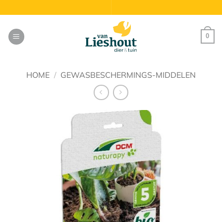
Ga
naar
inhoud
0
HOME
/
GEWASBESCHERMINGS-MIDDELEN