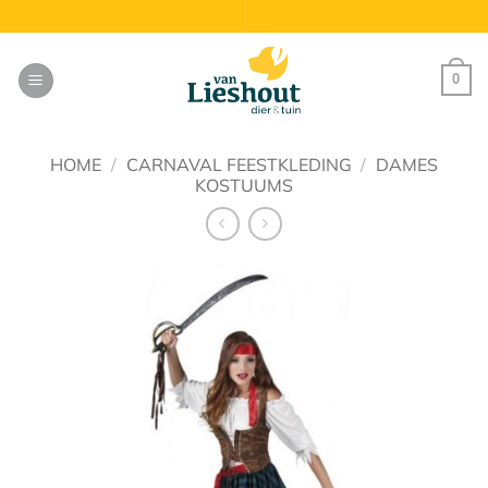
Ga
naar
inhoud
0
HOME
/
CARNAVAL FEESTKLEDING
/
DAMES
KOSTUUMS