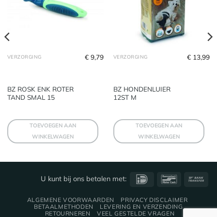
€
9,79
€
13,99
VERZORGING
VERZORGING
BZ ROSK ENK ROTER
BZ HONDENLUIER
TAND SMAL 15
12ST M
TOEVOEGEN AAN
TOEVOEGEN AAN
WINKELWAGEN
WINKELWAGEN
IDeal
Bancontact
Ba
U kunt bij ons betalen met:
Tra
ALGEMENE VOORWAARDEN
PRIVACY DISCLAIMER
BETAALMETHODEN
LEVERING EN VERZENDING
RETOURNEREN
VEEL GESTELDE VRAGEN