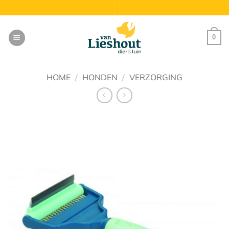
Ga
naar
inhoud
0
HOME
/
HONDEN
/
VERZORGING