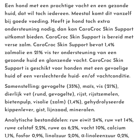
Een hond met een prachtige vacht en een gezonde
huid, dat wil toch iedereen. Meestal komt dit vanzelf
bij goede voeding. Heeft je hond toch extra
ondersteuning nodig, dan kan CaroCroc Skin Support
uitkomst bieden. CaroCroc Skin Support is bereid met
verse zalm. CaroCroc Skin Support bevat 1,4%
zalmolie en 21% vis ter ondersteuning van een
gezonde huid en glanzende vacht. CaroCroc Skin
Support is geschikt voor honden met een gevoelige
huid of een verslechterde huid- en/of vachtconditie.
Samenstelling:
gevogelte (35%), maïs, vis (21%),
dierlijk vet (rund, gevogelte), rijst, rijstzemelen,
bietenpulp, visolie (zalm) (1,4%), gehydrolyseerde
kippenlever, gist, lijnzaad, mineralen.
Analytische bestanddelen:
ruw eiwit 24%, ruw vet 14%,
ruwe celstof 2,2%, ruwe as 6,2%, vocht 10%, calcium
1,1%, fosfor 0,9%, linolzuur 2,0%, α-linoleenzuur 0,2%,