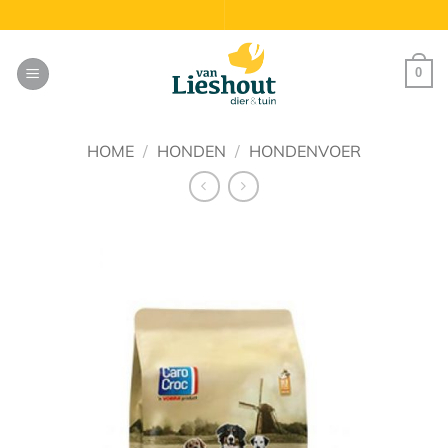
Ga
naar
inhoud
0
HOME
/
HONDEN
/
HONDENVOER