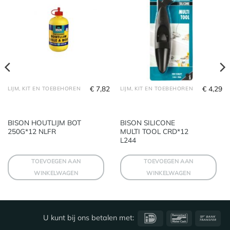
€
7,82
€
4,29
LIJM, KIT EN TOEBEHOREN
LIJM, KIT EN TOEBEHOREN
BISON HOUTLIJM BOT
BISON SILICONE
250G*12 NLFR
MULTI TOOL CRD*12
L244
TOEVOEGEN AAN
TOEVOEGEN AAN
WINKELWAGEN
WINKELWAGEN
IDeal
Bancontact
Ba
U kunt bij ons betalen met:
Tra