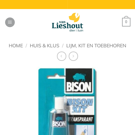
Ga
naar
inhoud
0
HOME
/
HUIS & KLUS
/
LIJM, KIT EN TOEBEHOREN