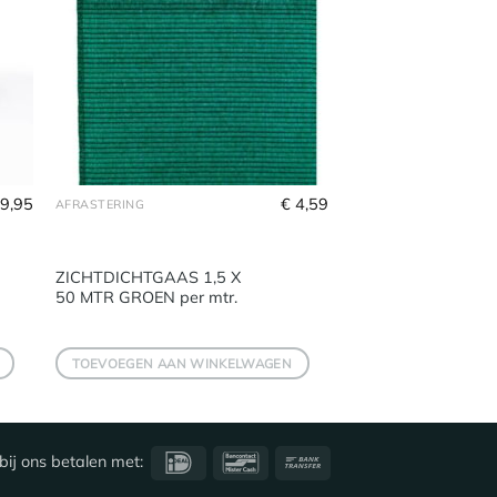
9,95
€
4,59
AFRASTERING
ZICHTDICHTGAAS 1,5 X
50 MTR GROEN per mtr.
TOEVOEGEN AAN WINKELWAGEN
IDeal
Bancontact
Bank
bij ons betalen met:
Transfer