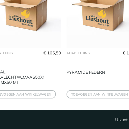
€
106,50
€
1
STERING
AFRASTERING
GAL
PYRAMIDE FEDERN
K.VLECHTW.,MAAS50X50
CMX50 MT
EVOEGEN AAN WINKELWAGEN
TOEVOEGEN AAN WINKELWAGEN
U kunt 