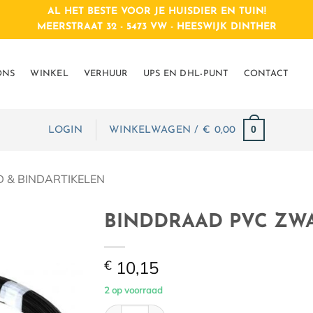
AL HET BESTE VOOR JE HUISDIER EN TUIN!
MEERSTRAAT 32 - 5473 VW - HEESWIJK DINTHER
ONS
WINKEL
VERHUUR
UPS EN DHL-PUNT
CONTACT
0
LOGIN
WINKELWAGEN /
€
0,00
 & BINDARTIKELEN
BINDDRAAD PVC ZWAR
€
10,15
2 op voorraad
BINDDRAAD PVC ZWART 1.4/2.0 MM 50 M 