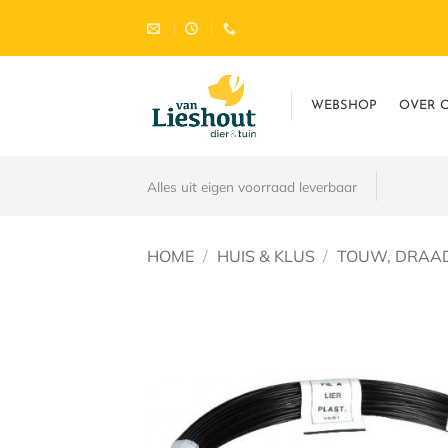
Ga
naar
inhoud
WEBSHOP
OVER 
Alles uit eigen voorraad leverbaar
HOME
/
HUIS & KLUS
/
TOUW, DRAAD