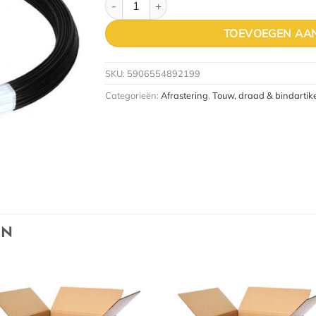
TOEVOEGEN AA
SKU:
5906554892199
Categorieën:
Afrastering
,
Touw, draad & bindartik
EN