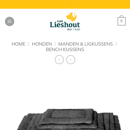
Ga
naar
inhoud
0
HOME
/
HONDEN
/
MANDEN & LIGKUSSENS
/
BENCH KUSSENS