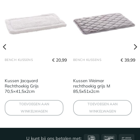
€
20,99
€
39,99
BENCH KUSSENS
BENCH KUSSENS
Kussen Jacquard
Kussen Weimar
Rechthoekig Grijs
rechthoekig grijs M
70,5×41,5x2cm
85,5x51x2cm
TOEVOEGEN AAN
TOEVOEGEN AAN
WINKELWAGEN
WINKELWAGEN
IDeal
Bancontact
Ba
U kunt bij ons betalen met: