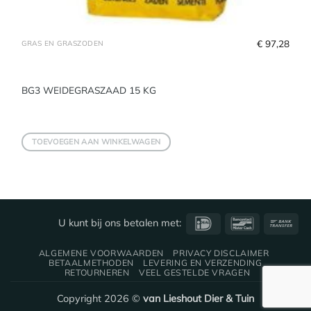
€
 97,28
GRAS EN GRASZODEN
BG3 WEIDEGRASZAAD 15 KG
TOEVOEGEN AAN WINKELWAGEN
IDeal
Bancontact
Ba
U kunt bij ons betalen met:
Tra
ALGEMENE VOORWAARDEN
PRIVACY DISCLAIMER
BETAALMETHODEN
LEVERING EN VERZENDING
RETOURNEREN
VEEL GESTELDE VRAGEN
Copyright 2026 ©
van Lieshout Dier & Tuin