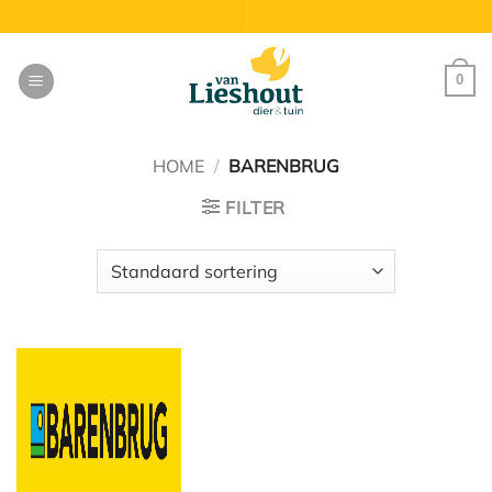
Ga
naar
inhoud
0
HOME
/
BARENBRUG
FILTER