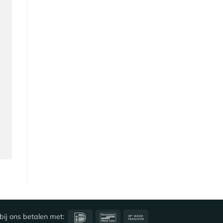
IDeal
Bancontact
Bank
bij ons betalen met: