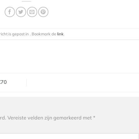
richt is gepost in . Bookmark de
link
.
X70
rd.
Vereiste velden zijn gemarkeerd met
*